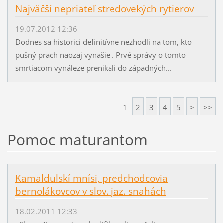
Najväčší nepriateľ stredovekých rytierov
19.07.2012 12:36
Dodnes sa historici definitívne nezhodli na tom, kto
pušný prach naozaj vynašiel. Prvé správy o tomto
smrtiacom vynáleze prenikali do západných...
1
2
3
4
5
>
>>
Pomoc maturantom
Kamaldulskí mnísi, predchodcovia
bernolákovcov v slov. jaz. snahách
18.02.2011 12:33