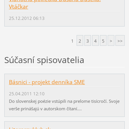
Vtáčkar
25.12.2012 06:13
1
2
3
4
5
>
>>
Súčasní spisovatelia
Básnici - projekt denníka SME
25.04.2011 12:10
Do slovenskej poézie vstúpili na prelome tisícročí. Svoje
verše prinášajú v autorskom čítaní....