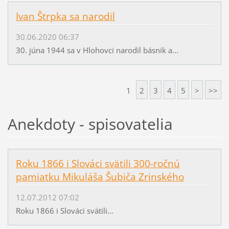
Ivan Štrpka sa narodil
30.06.2020 06:37
30. júna 1944 sa v Hlohovci narodil básnik a...
1
2
3
4
5
>
>>
Anekdoty - spisovatelia
Roku 1866 i Slováci svätili 300-ročnú
pamiatku Mikuláša Šubiča Zrinského
12.07.2012 07:02
Roku 1866 i Slováci svätili...