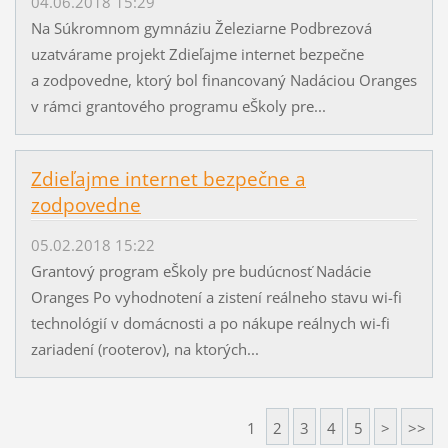
04.06.2018 15:29
Na Súkromnom gymnáziu Železiarne Podbrezová
uzatvárame projekt Zdieľajme internet bezpečne
a zodpovedne, ktorý bol financovaný Nadáciou Oranges
v rámci grantového programu eŠkoly pre...
Zdieľajme internet bezpečne a
zodpovedne
05.02.2018 15:22
Grantový program eŠkoly pre budúcnosť Nadácie
Oranges Po vyhodnotení a zistení reálneho stavu wi-fi
technológií v domácnosti a po nákupe reálnych wi-fi
zariadení (rooterov), na ktorých...
1
2
3
4
5
>
>>