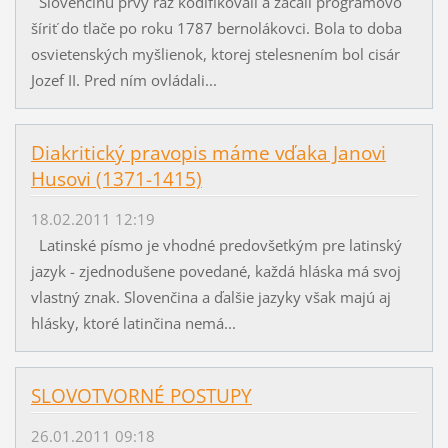
Slovenčinu prvý raz kodifikovali a začali programovo
šíriť do tlače po roku 1787 bernolákovci. Bola to doba
osvietenských myšlienok, ktorej stelesnením bol cisár
Jozef II. Pred ním ovládali...
Diakritický pravopis máme vďaka Janovi
Husovi (1371-1415)
18.02.2011 12:19
Latinské písmo je vhodné predovšetkým pre latinský
jazyk - zjednodušene povedané, každá hláska má svoj
vlastný znak. Slovenčina a ďalšie jazyky však majú aj
hlásky, ktoré latinčina nemá...
SLOVOTVORNÉ POSTUPY
26.01.2011 09:18