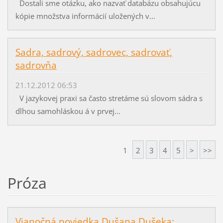
Dostali sme otázku, ako nazvať databázu obsahujúcu
kópie množstva informácií uložených v...
Sadra, sadrový, sadrovec, sadrovať,
sadrovňa
21.12.2012 06:53
V jazykovej praxi sa často stretáme sú slovom sádra s
dlhou samohláskou á v prvej...
1
2
3
4
5
>
>>
Próza
Vianočná poviedka Dušana Dušeka: