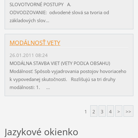
SLOVOTVORNÉ POSTUPY A.
ODVODZOVANIE: odvodené slová sa tvoria od
základových slov...
MODÁLNOSŤ VETY
26.01.2011 08:24
MODÁLNA STAVBA VIET (VETY PODĽA OBSAHU)
Modálnosť: Spôsob vyjadrovania postojov hovoriaceho
k vypovedanej skutočnosti. Rozlišujú sa tri druhy
modálnosti: 1. ...
1
2
3
4
>
>>
Jazykové okienko