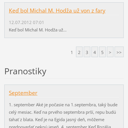
Keď bol Michal M. Hodža už von z fary
12.07.2012 07:01
Keď bol Michal M. Hodža už...
1
2
3
4
5
>
>>
Pranostiky
September
1. september Aké je počasie na 1.septembra, taký bude
celý mesiac. Keď na prvého septembra prší, repu budú
ťahať z blata. Keď je na Egida jasný deň, môžeme
predpovedať peknú jeseň. 4. september Keď Rozália