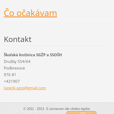
Čo očakávam
Kontakt
Školská knižnica SGŽP a SSOŠH
Družby 554/64
Podbrezová
976 81
+421907
lopejik.
sgzp@gma
il.com
© 2011 - 2013. S úsmevom ide všetko lepšie.