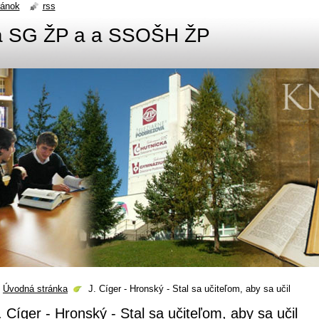
ránok
rss
ca SG ŽP a a SSOŠH ŽP
Úvodná stránka
J. Cíger - Hronský - Stal sa učiteľom, aby sa učil
. Cíger - Hronský - Stal sa učiteľom, aby sa učil