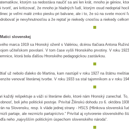
tematikov, ktorým sa nedostáva naučiť sa ani len krát, mnoho je géniov, ktorý
i tvoriť, ani kritizovať, že mnoho je hladných ľudí, ktorým osud nedoprial ho
dinec je veľmi malé zrnko piesku pri balvane, ale i to, že sú na svete mocní ľ
drobovať je nevyhnutnosťou a že reptať je niekedy cnosťou a niekedy celko
Matici slovenskej
vého marca 1919 sa Hronský oženil s Valériou, dcérou tlačiara Antona Ružin
ojom učiteľskom povolaní. V tom čase vyšli Hronského prvotiny. V roku 1923
emnice, ktorá bola ďalšou Hronského pedagogickou zastávkou.
tiaľ už nebolo ďaleko do Martina, kam nastúpil v roku 1927 na štátnu meštia
tenzite venovať literárnej tvorbe. V roku 1933 sa stal tajomníkom a v roku 1
ri každý rešpektuje a váži si literárne dielo, ktoré nám Hronský zanechal. To,
obnosť, boli jeho politické postoje. Privítal Žilinskú dohodu zo 6. októbra 1938,
rán na Slovensku, resp. k vláde jednej strany - HSĽS (Hlinkova slovenská ľu
mizli partaje, ale nezmizlo partajníctvo.“ Privítal aj vytvorenie slovenského 
dľa neho „najvyšším politickým úspechom slovenského národa“.