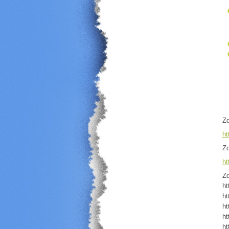
Zd
ht
Zd
ht
Zd
ht
ht
ht
ht
ht