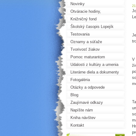
Novinky
21
Jo
Otváracie hodiny,
Le
objednávky
Knižničný fond
Školský časopis Lopejík
Testovania
Je
tr
Oznamy a súťaže
Tvorivosť žiakov
Pomoc maturantom
V 
Udalosti z kultúry a umenia
ži
po
Literárne diela a dokumenty
so
Fotogaléria
mô
Otázky a odpovede
Blog
Ta
Zaujímavé odkazy
um
Napíšte nám
so
Kniha návštev
ma
Kontakt
Hr
pr