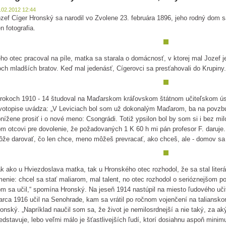
.02.2012 12:44
zef Cíger Hronský sa narodil vo Zvolene 23. februára 1896, jeho rodný dom 
n fotografia.
ho otec pracoval na píle, matka sa starala o domácnosť, v ktorej mal Jozef j
och mladších bratov. Keď mal jedenásť, Cígerovci sa presťahovali do Krupiny.
rokoch 1910 - 14 študoval na Maďarskom kráľovskom štátnom učiteľskom ú
votopise uvádza: „V Leviciach bol som už dokonalým Maďarom, ba na povzbu
nížene prosiť i o nové meno: Csongrádi. Totiž ypsilon bol by som si i bez milos
m otcovi pre dovolenie, že požadovaných 1 K 60 h mi pán profesor F. daruje.
že darovať, čo len chce, meno môžeš prevracať, ako chceš, ale - domov sa
k ako u Hviezdoslava matka, tak u Hronského otec rozhodol, že sa stal lite
enie: chcel sa stať maliarom, mal talent, no otec rozhodol o serióznejšom p
m sa učil,“ spomína Hronský. Na jeseň 1914 nastúpil na miesto ľudového uči
rca 1916 učil na Senohrade, kam sa vrátil po ročnom vojenčení na talianskom
onský. „Napríklad naučil som sa, že život je nemilosrdnejší a nie taký, za 
edstavuje, lebo veľmi málo je šťastlivejších ľudí, ktorí dosiahnu aspoň mini