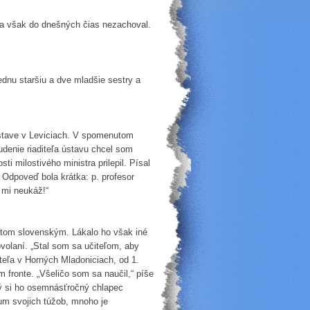
sa však do dnešných čias nezachoval.
ednu staršiu a dve mladšie sestry a
stave v Leviciach. V spomenutom
denie riaditeľa ústavu chcel som
ti milostivého ministra prilepil. Písal
 Odpoveď bola krátka: p. profesor
 mi neukáž!“
rátom slovenským. Lákalo ho však iné
ovolaní. „Stal som sa učiteľom, aby
teľa v Horných Mladoniciach, od 1.
 fronte. „Všeličo som sa naučil,“ píše
aký si ho osemnásťročný chlapec
mum svojich túžob, mnoho je