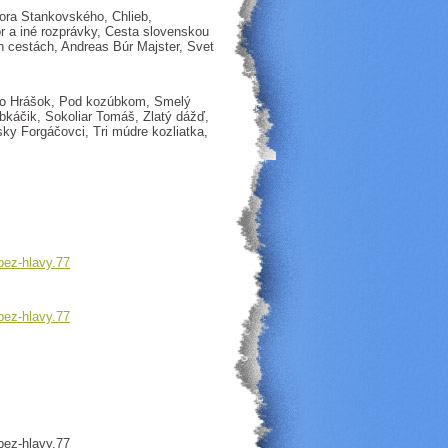
ora Stankovského, Chlieb,
r a iné rozprávky, Cesta slovenskou
cestách, Andreas Búr Majster, Svet
ko Hrášok, Pod kozúbkom, Smelý
bkáčik, Sokoliar Tomáš, Zlatý dážď,
nsky Forgáčovci, Tri múdre kozliatka,
bez-hlavy.77
bez-hlavy.77
bez-hlavy.77