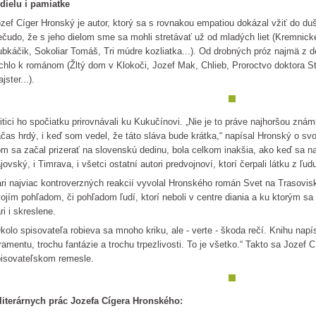
dielu i pamiatke
zef Cíger Hronský je autor, ktorý sa s rovnakou empatiou dokázal vžiť do du
čudo, že s jeho dielom sme sa mohli stretávať už od mladých liet (Kremnick
bkáčik, Sokoliar Tomáš, Tri múdre kozliatka...). Od drobných próz najmä z d
chlo k románom (Žltý dom v Klokoči, Jozef Mak, Chlieb, Proroctvo doktora 
jster...).
itici ho spočiatku prirovnávali ku Kukučínovi. „Nie je to práve najhoršou zná
čas hrdý, i keď som vedel, že táto sláva bude krátka,“ napísal Hronský o svoje
m sa začal prizerať na slovenskú dedinu, bola celkom inakšia, ako keď sa na
jovský, i Timrava, i všetci ostatní autori predvojnoví, ktorí čerpali látku z ľudu
ri najviac kontroverzných reakcií vyvolal Hronského román Svet na Trasovis
ojím pohľadom, či pohľadom ľudí, ktorí neboli v centre diania a ku ktorým sa
ri i skreslene.
kolo spisovateľa robieva sa mnoho kriku, ale - verte - škoda rečí. Knihu napí
ramentu, trochu fantázie a trochu trpezlivosti. To je všetko.“ Takto sa Jozef C
isovateľskom remesle.
literárnych prác Jozefa Cígera Hronského: