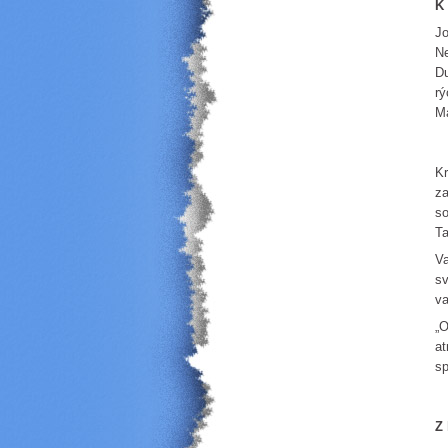
K 
Jo
Ne
Du
rý
Ma
Kr
za
so
Ta
Va
sv
va
„O
at
sp
Z 