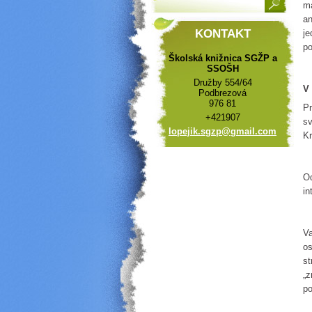
ma
an
KONTAKT
je
po
Školská knižnica SGŽP a
SSOŠH
Družby 554/64
V 
Podbrezová
976 81
Pr
+421907
sv
lopejik.
sgzp@gma
il.com
Kr
Od
in
Va
os
st
„z
po