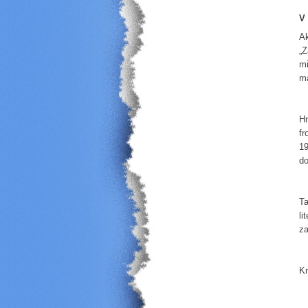
V 
Ak
„Z
mi
ma
Hr
fr
19
do
Ta
li
za
Kr