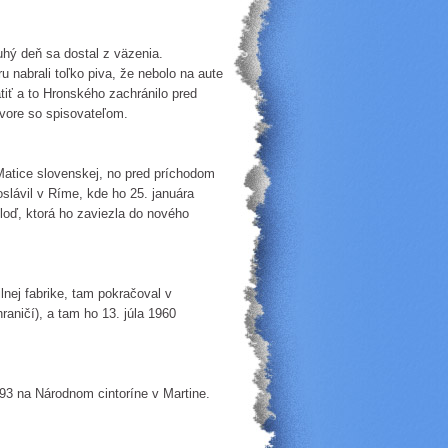
uhý deň sa dostal z väzenia.
u nabrali toľko piva, že nebolo na aute
átiť a to Hronského zachránilo pred
vore so spisovateľom.
Matice slovenskej, no pred príchodom
 oslávil v Ríme, kde ho 25. januára
 loď, ktorá ho zaviezla do nového
lnej fabrike, tam pokračoval v
hraničí), a tam ho 13. júla 1960
993 na Národnom cintoríne v Martine.