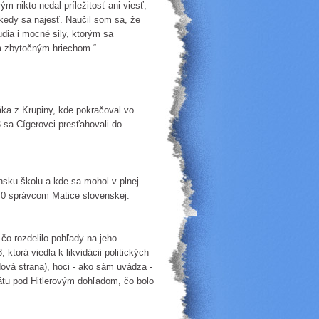
m nikto nedal príležitosť ani viesť,
cikedy sa najesť. Naučil som sa, že
udia i mocné sily, ktorým sa
m zbytočným hriechom.“
áka z Krupiny, kde pokračoval vo
 sa Cígerovci presťahovali do
nsku školu a kde sa mohol v plnej
940 správcom Matice slovenskej.
 čo rozdelilo pohľady na jeho
 ktorá viedla k likvidácii politických
dová strana), hoci - ako sám uvádza -
štátu pod Hitlerovým dohľadom, čo bolo