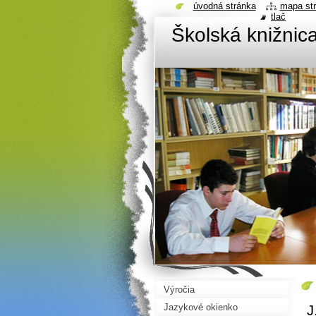
úvodná stránka
mapa st
tlač
Školská knižni
Výročia
Jazykové okienko
J