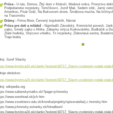
Próza -
U nás, Domov, Žltý dom v Klokoči, Medové srdce, Proroctvo dokt
Podpolianske rozprávky, Tomčíkovci, Jozef Mak, Sedem sŕdc, Jarný vieto
Amerikou, Pisár Gráč, Na Bukvovom dvore, Šmákova mucha, Na krížnych 
na Trasovisku
Drámy -
Firma Moor, Červený trojuholník, Návrat
Próza pre deti a mládež -
Najmladší Závodský, Kremnické povesti, Jan
zajko, Smelý zajko v Afrike, Zábavky strýca Kurkovského, Budkáčik a Du
Zlaté hodinky, Strýcovo vrtielko, Tri rozprávky, Zlatovlasá sestra, Budatí
Traja bratia
roj: Jozef Sliacky
tps://www.bystrica24.sk/clanky?extend.60717_Slavny-zvolensky-rodak-stale-
roje obrázkov:
tps://www.bystrica24.sk/clanky?extend.60717_Slavny-zvolensky-rodak-stale-
roj: wikipedia.org
tps://www.salianskymatko.sk/?page=jchronsky
tps://www.senohrad.sk/jch.htm
tps://www.zssekierzv.edu.sk/kronika/projekty/spisovatelia/j.c.hronsky.htm
tps://www.jchronsky.estranky.sk/fotoalbum/
tps://www.bystrica24.sk/clanky?extend.60717_Slavny-zvolensky-rodak-stale-