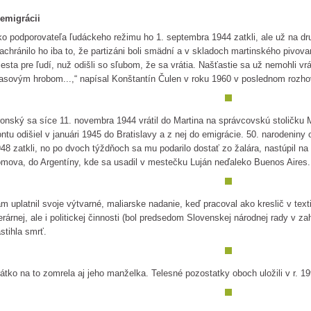
emigrácii
o podporovateľa ľudáckeho režimu ho 1. septembra 1944 zatkli, ale už na dr
achránilo ho iba to, že partizáni boli smädní a v skladoch martinského pivovar
esta pre ľudí, nuž odišli so sľubom, že sa vrátia. Našťastie sa už nemohli vr
sovým hrobom...,“ napísal Konštantín Čulen v roku 1960 v poslednom rozho
onský sa síce 11. novembra 1944 vrátil do Martina na správcovskú stoličku 
ontu odišiel v januári 1945 do Bratislavy a z nej do emigrácie. 50. narodeniny
48 zatkli, no po dvoch týždňoch sa mu podarilo dostať zo žalára, nastúpil na
mova, do Argentíny, kde sa usadil v mestečku Luján neďaleko Buenos Aires.
m uplatnil svoje výtvarné, maliarske nadanie, keď pracoval ako kreslič v texti
terárnej, ale i politickej činnosti (bol predsedom Slovenskej národnej rady v za
stihla smrť.
átko na to zomrela aj jeho manželka. Telesné pozostatky oboch uložili v r. 1