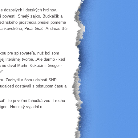
še dospelých i detských hrdinov.
é povesti, Smelý zajko, Budkáčik a
edinského prostredia prešiel pomerne
Stankovského, Pisár Gráč, Andreas Búr
mkou pre spisovateľa, nuž bol som
j literárnej tvorbe. „Ale darmo - keď
 ňu díval Martin Kukučín i Gregor -
!“
ku. Zachytil v ňom udalosti SNP
 udalosti dostávali s odstupom času a
sať - to je veľmi ľahučká vec. Trochu
íger - Hronský vyjadril o