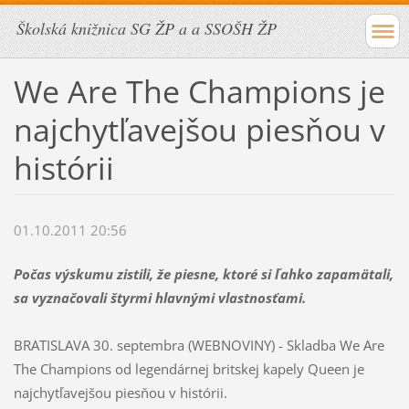
Školská knižnica SG ŽP a a SSOŠH ŽP
We Are The Champions je
najchytľavejšou piesňou v
histórii
01.10.2011 20:56
Počas výskumu zistili, že piesne, ktoré si ľahko zapamätali,
sa vyznačovali štyrmi hlavnými vlastnosťami.
BRATISLAVA 30. septembra (WEBNOVINY) - Skladba We Are
The Champions od legendárnej britskej kapely Queen je
najchytľavejšou piesňou v histórii.