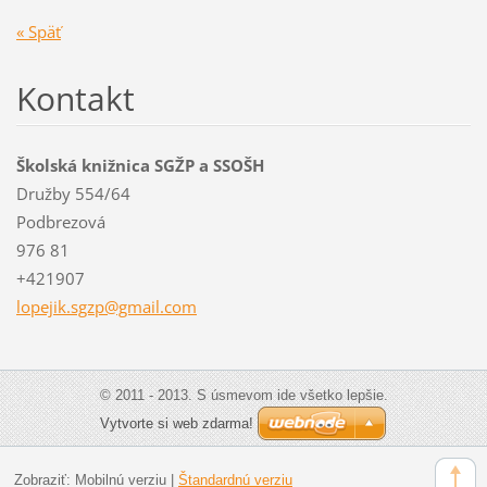
« Späť
Kontakt
Školská knižnica SGŽP a SSOŠH
Družby 554/64
Podbrezová
976 81
+421907
lopejik.
sgzp@gma
il.com
© 2011 - 2013. S úsmevom ide všetko lepšie.
Vytvorte si web zdarma!
Zobraziť:
Mobilnú verziu
|
Štandardnú verziu