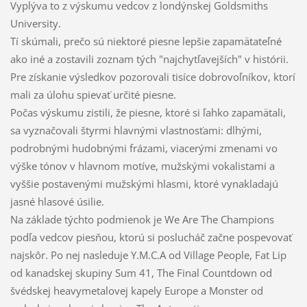
Vyplýva to z výskumu vedcov z londýnskej Goldsmiths
University.
Tí skúmali, prečo sú niektoré piesne lepšie zapamätateľné
ako iné a zostavili zoznam tých "najchytľavejších" v histórii.
Pre získanie výsledkov pozorovali tisíce dobrovoľníkov, ktorí
mali za úlohu spievať určité piesne.
Počas výskumu zistili, že piesne, ktoré si ľahko zapamätali,
sa vyznačovali štyrmi hlavnými vlastnosťami: dlhými,
podrobnými hudobnými frázami, viacerými zmenami vo
výške tónov v hlavnom motíve, mužskými vokalistami a
vyššie postavenými mužskými hlasmi, ktoré vynakladajú
jasné hlasové úsilie.
Na základe týchto podmienok je We Are The Champions
podľa vedcov piesňou, ktorú si poslucháč začne pospevovať
najskôr. Po nej nasleduje Y.M.C.A od Village People, Fat Lip
od kanadskej skupiny Sum 41, The Final Countdown od
švédskej heavymetalovej kapely Europe a Monster od