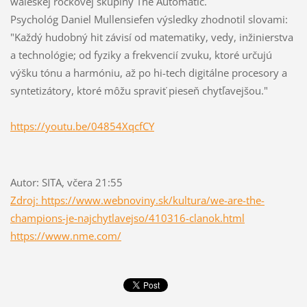
waleskej rockovej skupiny The Automatic.
Psychológ Daniel Mullensiefen výsledky zhodnotil slovami:
"Každý hudobný hit závisí od matematiky, vedy, inžinierstva
a technológie; od fyziky a frekvencií zvuku, ktoré určujú
výšku tónu a harmóniu, až po hi-tech digitálne procesory a
syntetizátory, ktoré môžu spraviť pieseň chytľavejšou."
https://youtu.be/04854XqcfCY
Autor: SITA, včera 21:55
Zdroj: https://www.webnoviny.sk/kultura/we-are-the-
champions-je-najchytlavejso/410316-clanok.html
https://www.nme.com/