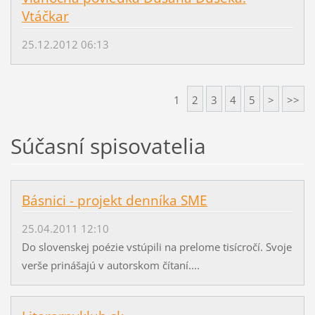
Vtáčkar
25.12.2012 06:13
1
2
3
4
5
>
>>
Súčasní spisovatelia
Básnici - projekt denníka SME
25.04.2011 12:10
Do slovenskej poézie vstúpili na prelome tisícročí. Svoje
verše prinášajú v autorskom čítaní....