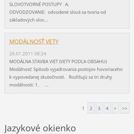
SLOVOTVORNÉ POSTUPY A.
ODVODZOVANIE: odvodené slová sa tvoria od
základových slov...
MODÁLNOSŤ VETY
26.01.2011 08:24
MODÁLNA STAVBA VIET (VETY PODĽA OBSAHU)
Modálnosť: Spôsob vyjadrovania postojov hovoriaceho
k vypovedanej skutočnosti. Rozlišujú sa tri druhy
modálnosti: 1. ...
1
2
3
4
>
>>
Jazykové okienko