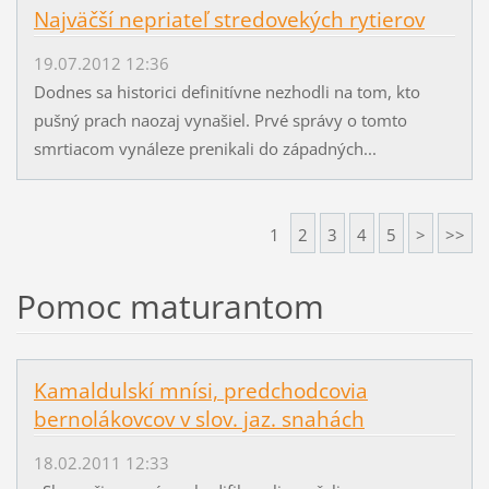
Najväčší nepriateľ stredovekých rytierov
19.07.2012 12:36
Dodnes sa historici definitívne nezhodli na tom, kto
pušný prach naozaj vynašiel. Prvé správy o tomto
smrtiacom vynáleze prenikali do západných...
1
2
3
4
5
>
>>
Pomoc maturantom
Kamaldulskí mnísi, predchodcovia
bernolákovcov v slov. jaz. snahách
18.02.2011 12:33