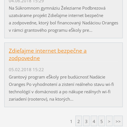
04.06.2018 15:29
Na Súkromnom gymnáziu Železiarne Podbrezová
uzatvárame projekt Zdieľajme internet bezpečne
a zodpovedne, ktorý bol financovaný Nadáciou Oranges
v rámci grantového programu eŠkoly pre...
Zdieľajme internet bezpečne a
zodpovedne
05.02.2018 15:22
Grantový program eŠkoly pre budúcnosť Nadácie
Oranges Po vyhodnotení a zistení reálneho stavu wi-fi
technológií v domácnosti a po nákupe reálnych wi-fi
zariadení (rooterov), na ktorých...
1
2
3
4
5
>
>>