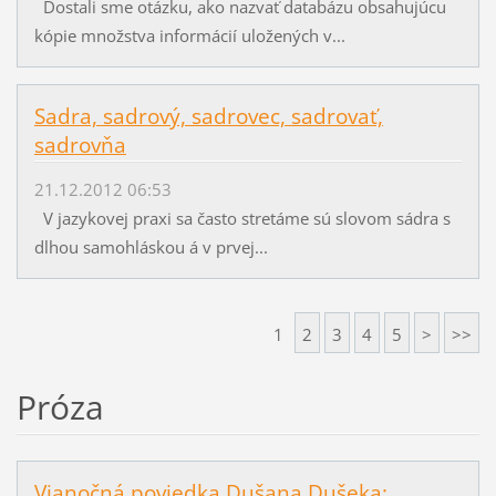
Dostali sme otázku, ako nazvať databázu obsahujúcu
kópie množstva informácií uložených v...
Sadra, sadrový, sadrovec, sadrovať,
sadrovňa
21.12.2012 06:53
V jazykovej praxi sa často stretáme sú slovom sádra s
dlhou samohláskou á v prvej...
1
2
3
4
5
>
>>
Próza
Vianočná poviedka Dušana Dušeka: