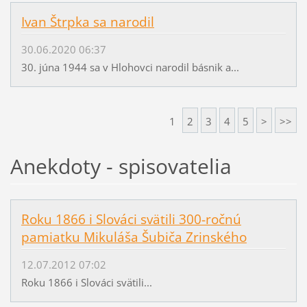
Ivan Štrpka sa narodil
30.06.2020 06:37
30. júna 1944 sa v Hlohovci narodil básnik a...
1
2
3
4
5
>
>>
Anekdoty - spisovatelia
Roku 1866 i Slováci svätili 300-ročnú
pamiatku Mikuláša Šubiča Zrinského
12.07.2012 07:02
Roku 1866 i Slováci svätili...