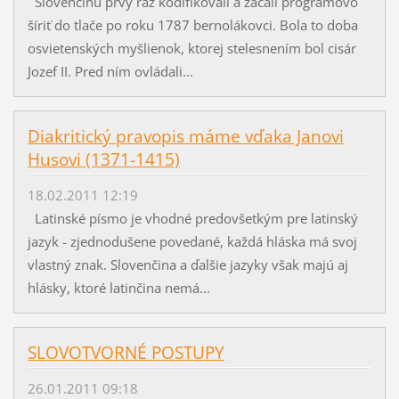
Slovenčinu prvý raz kodifikovali a začali programovo
šíriť do tlače po roku 1787 bernolákovci. Bola to doba
osvietenských myšlienok, ktorej stelesnením bol cisár
Jozef II. Pred ním ovládali...
Diakritický pravopis máme vďaka Janovi
Husovi (1371-1415)
18.02.2011 12:19
Latinské písmo je vhodné predovšetkým pre latinský
jazyk - zjednodušene povedané, každá hláska má svoj
vlastný znak. Slovenčina a ďalšie jazyky však majú aj
hlásky, ktoré latinčina nemá...
SLOVOTVORNÉ POSTUPY
26.01.2011 09:18