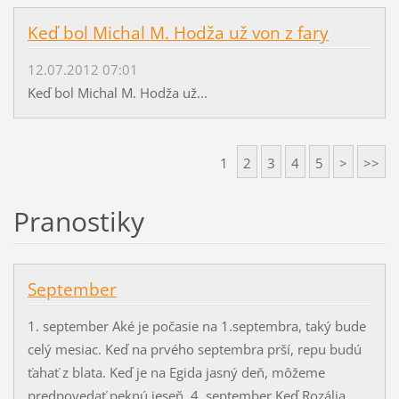
Keď bol Michal M. Hodža už von z fary
12.07.2012 07:01
Keď bol Michal M. Hodža už...
1
2
3
4
5
>
>>
Pranostiky
September
1. september Aké je počasie na 1.septembra, taký bude
celý mesiac. Keď na prvého septembra prší, repu budú
ťahať z blata. Keď je na Egida jasný deň, môžeme
predpovedať peknú jeseň. 4. september Keď Rozália