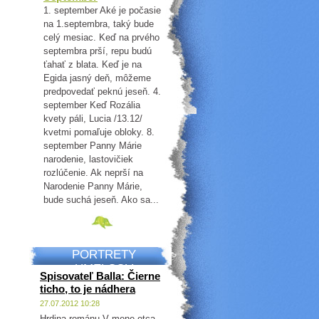
1. september Aké je počasie
na 1.septembra, taký bude
celý mesiac. Keď na prvého
septembra prší, repu budú
ťahať z blata. Keď je na
Egida jasný deň, môžeme
predpovedať peknú jeseň. 4.
september Keď Rozália
kvety páli, Lucia /13.12/
kvetmi pomaľuje obloky. 8.
september Panny Márie
narodenie, lastovičiek
rozlúčenie. Ak neprší na
Narodenie Panny Márie,
bude suchá jeseň. Ako sa...
PORTRETY
UMELCOV
Spisovateľ Balla: Čierne
ticho, to je nádhera
27.07.2012 10:28
Hrdina románu V mene otca