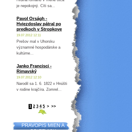
je nepokojný. Cíti sa...
Pavol Orságh -
Hviezdoslav pátral po
predkoch v Stropkove
19.07.2012 12:11
Prešov mal v Uhorsku
významné hospodárske a
kultúrne...
Janko Francisci -
Rimavský
19.07.2012 12:10
Narodil sa 1. 6. 1822 v Hnúšti
v rodine krajčíra. Zomrel...
1
2
3
4
5
>
>>
PRAVOPIS MIEN A
PRIEZVISK