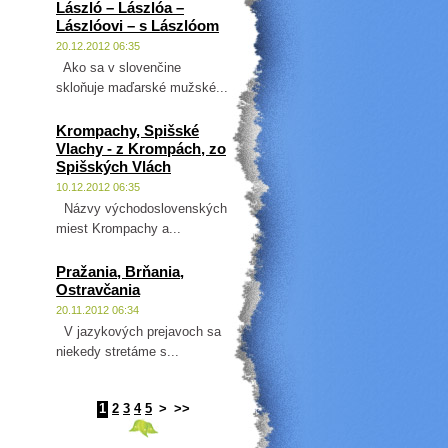
László – Lászlóa –
Lászlóovi – s Lászlóom
20.12.2012 06:35
Ako sa v slovenčine
skloňuje maďarské mužské...
Krompachy, Spišské
Vlachy - z Krompách, zo
Spišských Vlách
10.12.2012 06:35
Názvy východoslovenských
miest Krompachy a...
Pražania, Brňania,
Ostravčania
20.11.2012 06:34
V jazykových prejavoch sa
niekedy stretáme s...
1
2
3
4
5
>
>>