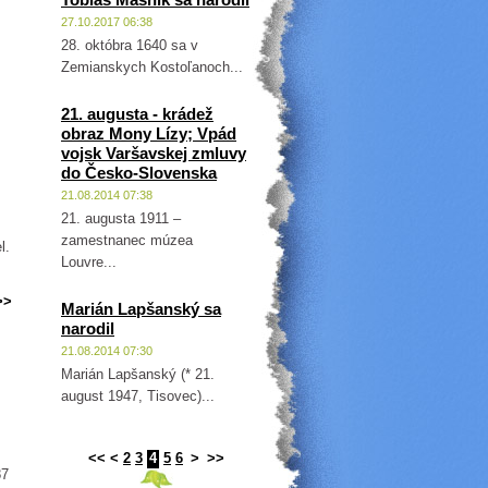
27.10.2017 06:38
28. októbra 1640 sa v
Zemianskych Kostoľanoch...
21. augusta - krádež
obraz Mony Lízy; Vpád
vojsk Varšavskej zmluvy
do Česko-Slovenska
21.08.2014 07:38
21. augusta 1911 –
zamestnanec múzea
l.
Louvre...
>>
Marián Lapšanský sa
narodil
21.08.2014 07:30
Marián Lapšanský (* 21.
august 1947, Tisovec)...
<<
<
2
3
4
5
6
>
>>
87