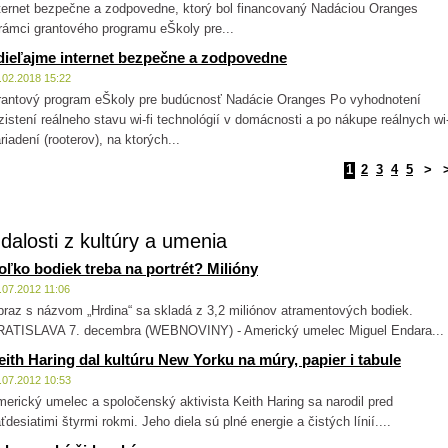
ternet bezpečne a zodpovedne, ktorý bol financovaný Nadáciou Oranges
rámci grantového programu eŠkoly pre...
dieľajme internet bezpečne a zodpovedne
.02.2018 15:22
antový program eŠkoly pre budúcnosť Nadácie Oranges Po vyhodnotení
zistení reálneho stavu wi-fi technológií v domácnosti a po nákupe reálnych wi-
riadení (rooterov), na ktorých...
1
2
3
4
5
>
dalosti z kultúry a umenia
oľko bodiek treba na portrét? Milióny
.07.2012 11:06
raz s názvom „Hrdina“ sa skladá z 3,2 miliónov atramentových bodiek.
RATISLAVA 7. decembra (WEBNOVINY) - Americký umelec Miguel Endara...
eith Haring dal kultúru New Yorku na múry, papier i tabule
.07.2012 10:53
erický umelec a spoločenský aktivista Keith Haring sa narodil pred
ťdesiatimi štyrmi rokmi. Jeho diela sú plné energie a čistých línií....