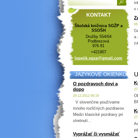
in
v 
KONTAKT
Z
05
Školská knižnica SGŽP a
SSOŠH
Gr
Družby 554/64
a 
Podbrezová
za
976 81
+421907
lopejik.
sgzp@gma
il.com
U
JAZYKOVÉ OKIENKO
K
O pozdravoch dovi a
dopo
27
Ob
29.12.2012 06:19
B
V slovenčine používame
mnoho rozličných pozdravov.
K
Medzi klasické pozdravy pri
27
stretnutí...
Am
pä
Vyprážať či vysmážať