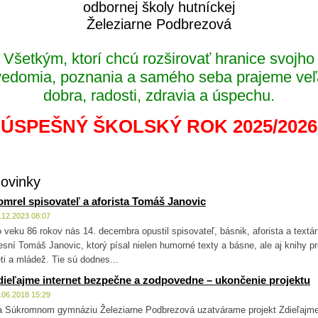
odbornej školy hutníckej
Železiarne Podbrezová
Všetkým, ktorí chcú rozširovať hranice svojho
vedomia, poznania a samého seba prajeme veľ
dobra, radosti, zdravia a úspechu.
ÚSPEŠNÝ ŠKOLSKÝ ROK 2025/2026
ovinky
omrel spisovateľ a aforista Tomáš Janovic
.12.2023 08:07
 veku 86 rokov nás 14. decembra opustil spisovateľ, básnik, aforista a textár
esní Tomáš Janovic, ktorý písal nielen humorné texty a básne, ale aj knihy p
ti a mládež. Tie sú dodnes...
dieľajme internet bezpečne a zodpovedne – ukončenie projektu
.06.2018 15:29
 Súkromnom gymnáziu Železiarne Podbrezová uzatvárame projekt Zdieľajm