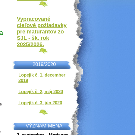
Vypracované
cieľové požiadavky
pre maturantov zo
a
SJL - šk. rok
2025/2026.
2019/2020
Lopejík č. 1, december
2019
Lopejík č. 2, máj 2020
Lopejík č. 3. jún 2020
re
VÝZNAM MENA
e
7. september – Marianna