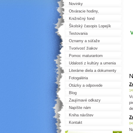
Novinky
Otváracie hodiny,
objednávky
Knižničný fond
Školský časopis Lopejík
Testovania
Oznamy a súťaže
Tvorivosť žiakov
Pomoc maturantom
Udalosti z kultúry a umenia
Literárne diela a dokumenty
N
Fotogaléria
Z
Otázky a odpovede
14
Blog
Vo
Zaujímavé odkazy
pi
Napíšte nám
de
Kniha návštev
Z
Kontakt
04
Na