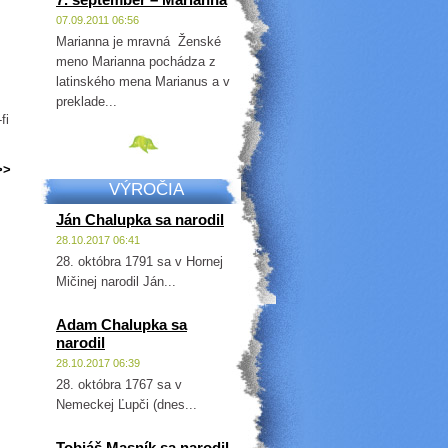
07.09.2011 06:56
Marianna je mravná Ženské
meno Marianna pochádza z
latinského mena Marianus a v
preklade...
fi
>>
VÝROČIA
Ján Chalupka sa narodil
28.10.2017 06:41
28. októbra 1791 sa v Hornej
Mičinej narodil Ján...
Adam Chalupka sa
narodil
28.10.2017 06:39
28. októbra 1767 sa v
Nemeckej Ľupči (dnes...
Tobiáš Masník sa narodil