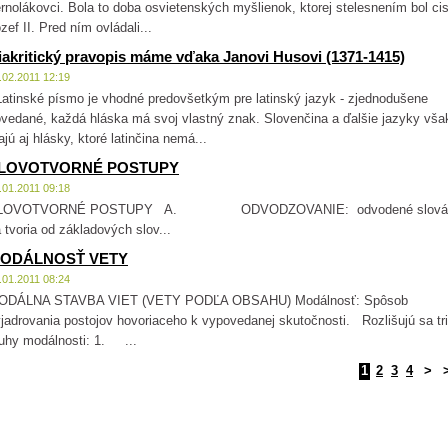
rnolákovci. Bola to doba osvietenských myšlienok, ktorej stelesnením bol ci
zef II. Pred ním ovládali...
iakritický pravopis máme vďaka Janovi Husovi (1371-1415)
.02.2011 12:19
tinské písmo je vhodné predovšetkým pre latinský jazyk - zjednodušene
vedané, každá hláska má svoj vlastný znak. Slovenčina a ďalšie jazyky vša
jú aj hlásky, ktoré latinčina nemá...
LOVOTVORNÉ POSTUPY
.01.2011 09:18
LOVOTVORNÉ POSTUPY A. ODVODZOVANIE: odvodené slová
 tvoria od základových slov...
ODÁLNOSŤ VETY
.01.2011 08:24
ODÁLNA STAVBA VIET (VETY PODĽA OBSAHU) Modálnosť: Spôsob
jadrovania postojov hovoriaceho k vypovedanej skutočnosti. Rozlišujú sa tri
uhy modálnosti: 1. ...
1
2
3
4
>