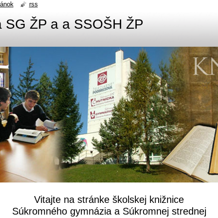
ránok
rss
ca SG ŽP a a SSOŠH ŽP
Vitajte na stránke školskej knižnice
Súkromného gymnázia a Súkromnej strednej