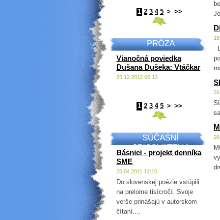
be
1
2
3
4
5
>
>>
Jo
D
18
PRÓZA
La
Vianočná poviedka
po
Dušana Dušeka: Vtáčkar
ma
25.12.2012 06:13
S
26
S
1
2
3
4
5
>
>>
sa
M
SÚČASNÍ
26
SPISOVATELIA
M
Básnici - projekt denníka
vy
SME
dr
25.04.2011 12:10
Do slovenskej poézie vstúpili
na prelome tisícročí. Svoje
verše prinášajú v autorskom
čítaní....