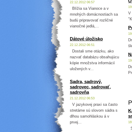
O
22.12.2012 06:57
19
Blížia sa Vianoce a v
V 
mnohých domácnostiach sa
"K
budú pripravovať rozličné
vianočné jedlá,...
P
19
Dátové úložisko
Dn
22.12.2012 06:51
šk
Dostali sme otázku, ako
N
nazvať databázu obsahujúcu
19
kópie množstva informácií
Do
uložených v...
Pr
Sadra, sadrový,
sadrovec, sadrovať,
sadrovňa
21.12.2012 06:53
P
V jazykovej praxi sa často
stretáme sú slovom sádra s
K
s
dlhou samohláskou á v
prvej...
18
Sl