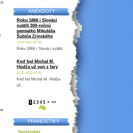
sár
ANEKDOTY -
SPISOVATELIA
Roku 1866 i Slováci
svätili 300-ročnú
pamiatku Mikuláša
k
Šubiča Zrinského
12.07.2012 07:02
Roku 1866 i Slováci svätili...
Keď bol Michal M.
Hodža už von z fary
12.07.2012 07:01
Keď bol Michal M. Hodža
už...
1
2
3
4
5
>
>>
>>
PRANOSTIKY
September