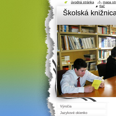
úvodná stránka
mapa st
tlač
Školská knižni
Výročia
Jazykové okienko