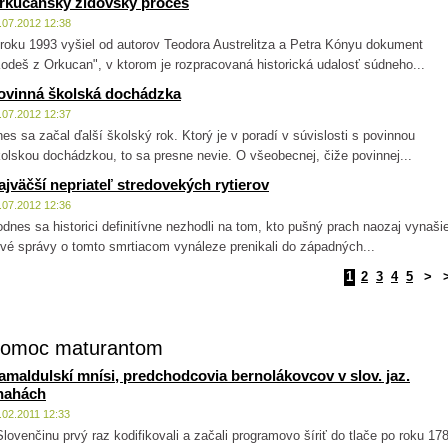
rkucanský židovský proces
.07.2012 12:38
roku 1993 vyšiel od autorov Teodora Austrelitza a Petra Kónyu dokument
odeš z Orkucan", v ktorom je rozpracovaná historická udalosť súdneho...
ovinná školská dochádzka
.07.2012 12:37
es sa začal ďalší školský rok. Ktorý je v poradí v súvislosti s povinnou
olskou dochádzkou, to sa presne nevie. O všeobecnej, čiže povinnej...
ajväčší nepriateľ stredovekých rytierov
.07.2012 12:36
dnes sa historici definitívne nezhodli na tom, kto pušný prach naozaj vynašie
vé správy o tomto smrtiacom vynáleze prenikali do západných...
1
2
3
4
5
>
omoc maturantom
amaldulskí mnísi, predchodcovia bernolákovcov v slov. jaz.
nahách
.02.2011 12:33
ovenčinu prvý raz kodifikovali a začali programovo šíriť do tlače po roku 17